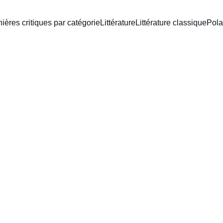
ières critiques par catégorie
Littérature
Littérature classique
Pola